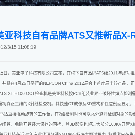
美亚科技自有品牌ATS又推新品X-R
12/3/15 11:08:19
，美亚电子科技有限公司宣布，其旗下自有品牌ATS继2011年成功推
并将在4月25日举行的NEPCON China 2012展会上首度展出该产品
S XT-H100 OCT检查机是美亚科技按PCB组装业界非破坏性焊点
最初真正三维的X射线检查机。其快速CT成像及3D重构和任意剖面显示，
D马达直接驱动旋转的工作台，在2维检测时也可以充分避开检测对象的影像重叠
0KV闭管，免除开管经常保养的困扰，其3D影像也超过大部分160KV开
科技在近30年专业代理分销SMT生产解决方案过程中, 熟悉客户在生