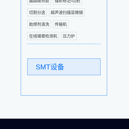
晶圆级点胶
镭射标记/切割
切割分选
超声波扫描显微镜
助焊剂清洗
传输机
在线锡膏检测机
压力炉
SMT设备