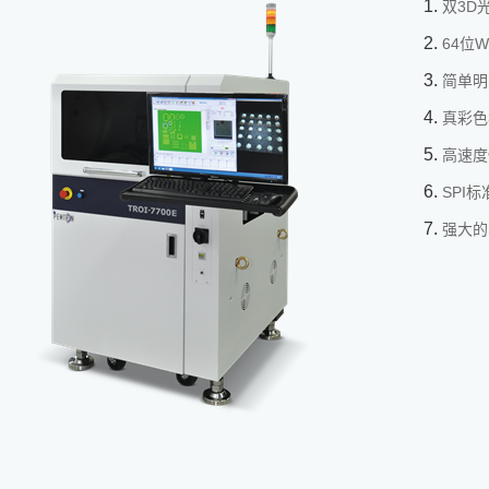
双3D
64位W
简单明
真彩色
高速度
SPI
强大的