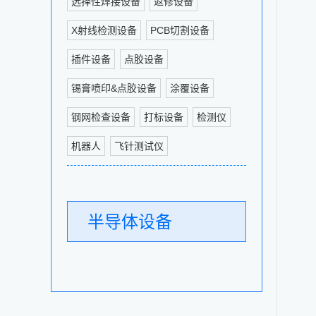
选择性焊接设备
返修设备
X射线检测设备
PCB切割设备
插件设备
点胶设备
锡膏喷印&点胶设备
涂覆设备
钢网检查设备
打标设备
检测仪
机器人
飞针测试仪
半导体设备