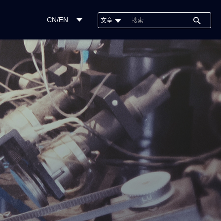
CN/EN
文章